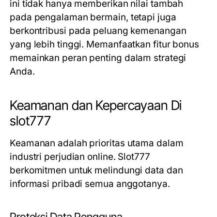
ini tidak hanya memberikan nilai tambah
pada pengalaman bermain, tetapi juga
berkontribusi pada peluang kemenangan
yang lebih tinggi. Memanfaatkan fitur bonus
memainkan peran penting dalam strategi
Anda.
Keamanan dan Kepercayaan Di
slot777
Keamanan adalah prioritas utama dalam
industri perjudian online. Slot777
berkomitmen untuk melindungi data dan
informasi pribadi semua anggotanya.