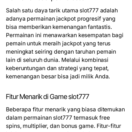
Salah satu daya tarik utama slot777 adalah
adanya permainan jackpot progresif yang
bisa memberikan kemenangan fantastis.
Permainan ini menawarkan kesempatan bagi
pemain untuk meraih jackpot yang terus
meningkat seiring dengan taruhan pemain
lain di seluruh dunia. Melalui kombinasi
keberuntungan dan strategi yang tepat,
kemenangan besar bisa jadi milik Anda.
Fitur Menarik di Game slot777
Beberapa fitur menarik yang biasa ditemukan
dalam permainan slot777 termasuk free
spins, multiplier, dan bonus game. Fitur-fitur