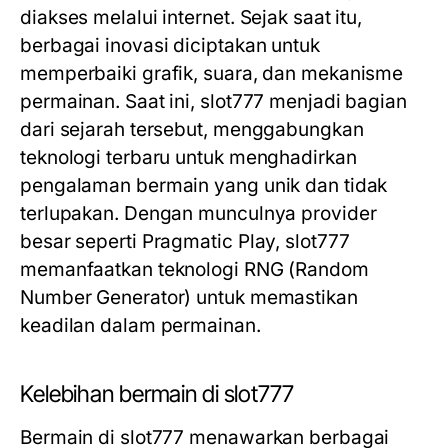
diakses melalui internet. Sejak saat itu,
berbagai inovasi diciptakan untuk
memperbaiki grafik, suara, dan mekanisme
permainan. Saat ini, slot777 menjadi bagian
dari sejarah tersebut, menggabungkan
teknologi terbaru untuk menghadirkan
pengalaman bermain yang unik dan tidak
terlupakan. Dengan munculnya provider
besar seperti Pragmatic Play, slot777
memanfaatkan teknologi RNG (Random
Number Generator) untuk memastikan
keadilan dalam permainan.
Kelebihan bermain di slot777
Bermain di slot777 menawarkan berbagai