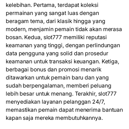
kelebihan. Pertama, terdapat koleksi
permainan yang sangat luas dengan
beragam tema, dari klasik hingga yang
modern, menjamin pemain tidak akan merasa
bosan. Kedua, slot777 memiliki reputasi
keamanan yang tinggi, dengan perlindungan
data pengguna yang solid dan prosedur
keamanan untuk transaksi keuangan. Ketiga,
berbagai bonus dan promosi menarik
ditawarkan untuk pemain baru dan yang
sudah berpengalaman, memberi peluang
lebih besar untuk menang. Terakhir, slot777
menyediakan layanan pelanggan 24/7,
memastikan pemain dapat menerima bantuan
kapan saja mereka membutuhkannya.