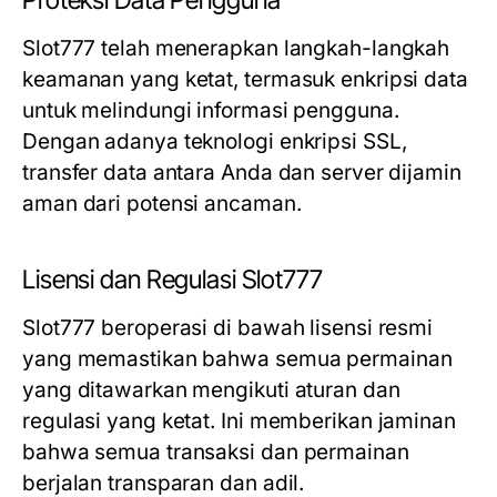
Proteksi Data Pengguna
Slot777 telah menerapkan langkah-langkah
keamanan yang ketat, termasuk enkripsi data
untuk melindungi informasi pengguna.
Dengan adanya teknologi enkripsi SSL,
transfer data antara Anda dan server dijamin
aman dari potensi ancaman.
Lisensi dan Regulasi Slot777
Slot777 beroperasi di bawah lisensi resmi
yang memastikan bahwa semua permainan
yang ditawarkan mengikuti aturan dan
regulasi yang ketat. Ini memberikan jaminan
bahwa semua transaksi dan permainan
berjalan transparan dan adil.