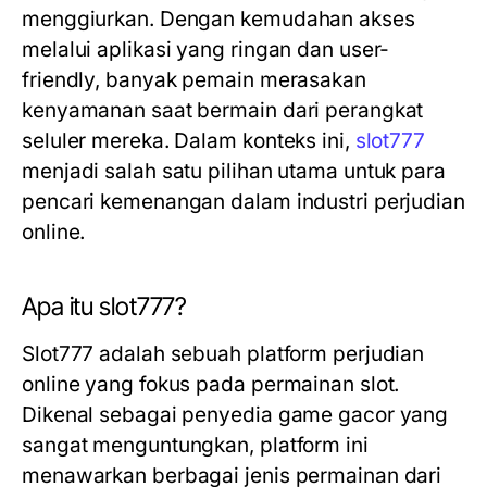
menggiurkan. Dengan kemudahan akses
melalui aplikasi yang ringan dan user-
friendly, banyak pemain merasakan
kenyamanan saat bermain dari perangkat
seluler mereka. Dalam konteks ini,
slot777
menjadi salah satu pilihan utama untuk para
pencari kemenangan dalam industri perjudian
online.
Apa itu slot777?
Slot777 adalah sebuah platform perjudian
online yang fokus pada permainan slot.
Dikenal sebagai penyedia game gacor yang
sangat menguntungkan, platform ini
menawarkan berbagai jenis permainan dari